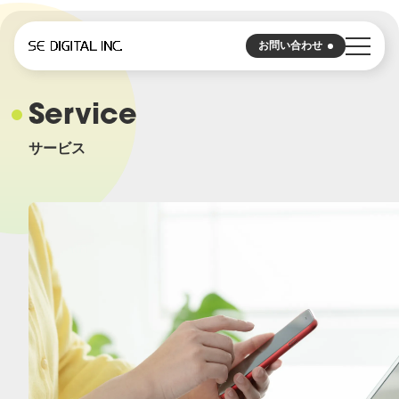
お問い合わせ
Service
Service
サービス
サービス
広告プランニング・バイイング
販促・リテールメディア
クリエイティブ・コンテンツ制作
WEBサイト制作