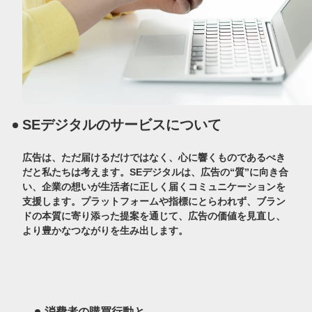
Product
プロダクト
eye reach2.0
SEデジタルのサービスについて
eye MEO
Area Marketer
広告は、ただ届けるだけではなく、心に響くものであるべき
だと私たちは考えます。SEデジタルは、広告の“質”に向き合
い、企業の想いが生活者に正しく届くコミュニケーションを
eye poss3.0
支援します。プラットフォームや指標にとらわれず、ブラン
ドの本質に寄り添った提案を通じて、広告の価値を見直し、
Adctv
より豊かなつながりを生み出します。
SOCIAL DISPLAY
airtory
消費者の購買行動と