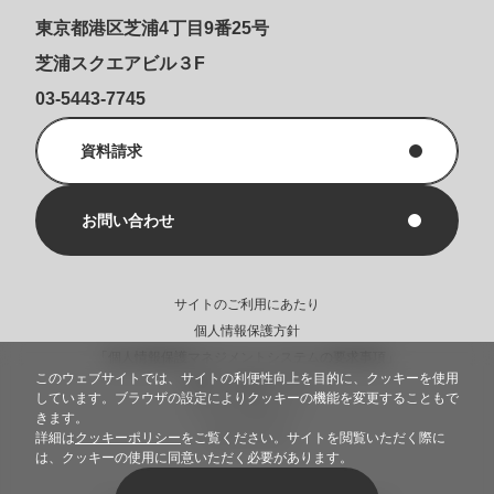
東京都港区芝浦4丁目9番25号
芝浦スクエアビル３F
03-5443-7745
資料請求
お問い合わせ
サイトのご利用にあたり
個人情報保護方針
「個人情報保護マネジメントシステムの要求事項」
このウェブサイトでは、サイトの利便性向上を目的に、クッキーを使用
に基づく公表について
しています。ブラウザの設定によりクッキーの機能を変更することもで
クッキーポリシー
きます。
サイトマップ
詳細は
クッキーポリシー
をご覧ください。サイトを閲覧いただく際に
は、クッキーの使用に同意いただく必要があります。