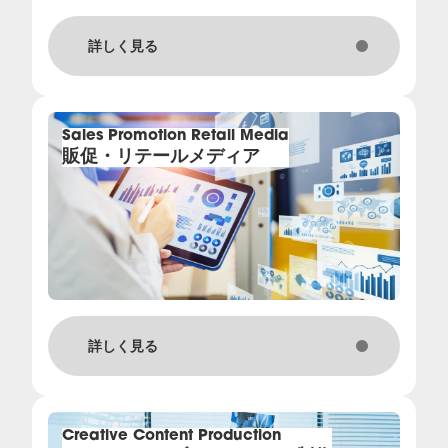
新着情報
詳しく見る
目黒サテライトオフィス開設のお知らせ
Sales Promotion Retail Media
販促・リテールメディア
気温が下がった街にだけ、かぜ薬広告を自動配信。SEデジタルが天気連動型広告配信を提供開始
役員人事のお知らせ
役員人事内定のお知らせ
【CTV・DOOHでもSNS広告体験を】SEデジタル、米Airtory社と国内独占ライセンスを締結し、SNS×WEB・CTV・DOOH横断のソリューションを始動
詳しく見る
Creative Content Production